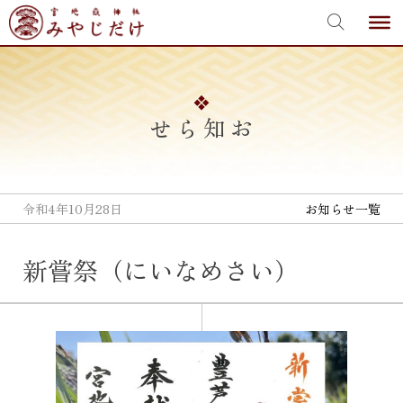
宮地嶽神社
Skip
to
content
お知らせ
令和4年10月28日
お知らせ一覧
新嘗祭（にいなめさい）