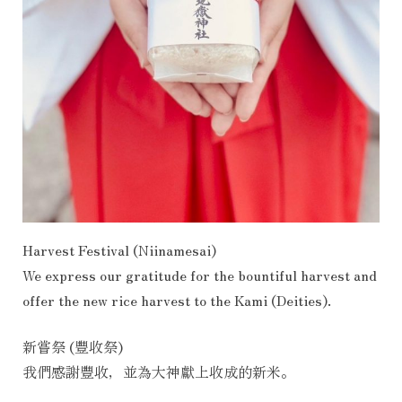
Harvest Festival (Niinamesai)
We express our gratitude for the bountiful harvest and
offer the new rice harvest to the Kami (Deities).
新嘗祭 (豐收祭)
我們感謝豐收，並為大神獻上收成的新米。