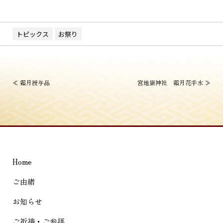
トピックス
お祭り
投
≪
霜月授与品
宮地嶽神社 霜月花手水
≫
稿
ナ
ビ
ゲ
Home
ー
シ
ご由緒
ョ
お知らせ
ン
ご祈祷・ご参拝