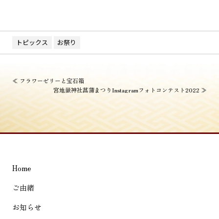
トピックス
お祭り
投
≪
フラワーゼリーと宝石箱
宮地嶽神社菖蒲まつりInstagramフォトコンテスト2022
≫
稿
ナ
ビ
ゲ
ー
Home
シ
ご由緒
ョ
お知らせ
ン