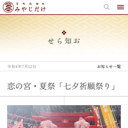
宮地嶽神社
Skip
to
content
お知らせ
令和4年7月12日
お知らせ一覧
恋の宮・夏祭「七夕祈願祭り」