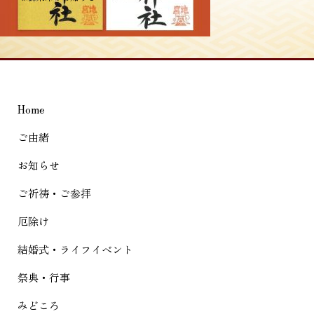
稿
ナ
ビ
ゲ
Home
ー
シ
ご由緒
ョ
お知らせ
ン
ご祈祷・ご参拝
厄除け
結婚式・ライフイベント
祭典・行事
みどころ