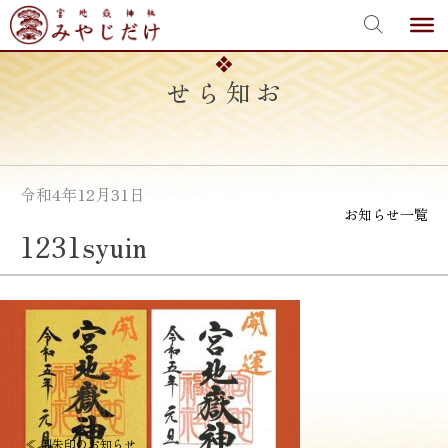
宮地嶽神社
Skip
to
content
お知らせ
令和4年12月31日
お知らせ一覧
1231syuin
投
≪
御朱印のお知らせ