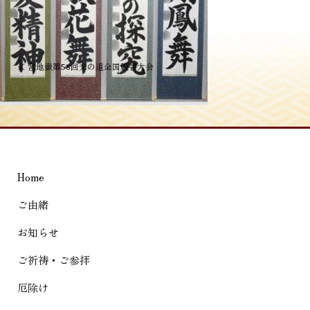
投
≪
宮地嶽第58回光の道全国競書大会
稿
ナ
ビ
ゲ
Home
ー
シ
ご由緒
ョ
お知らせ
ン
ご祈祷・ご参拝
厄除け