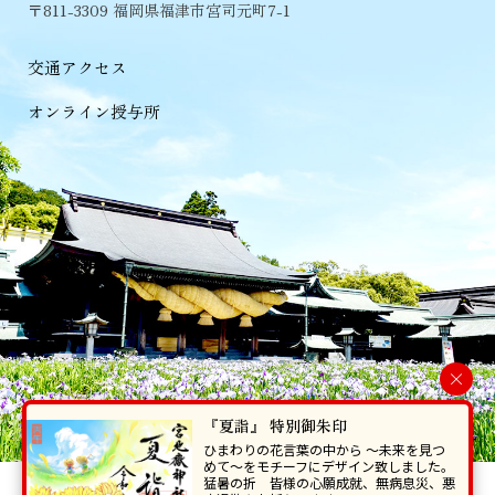
〒811-3309 福岡県福津市宮司元町7-1
交通アクセス
オンライン授与所
×
『夏詣』 特別御朱印
ひまわりの花言葉の中から 〜未来を見つ
めて〜をモチーフにデザイン致しました。
猛暑の折 皆様の心願成就、無病息災、悪
当ホームページで掲載の写真・イラスト等を無断で転写･複製することを