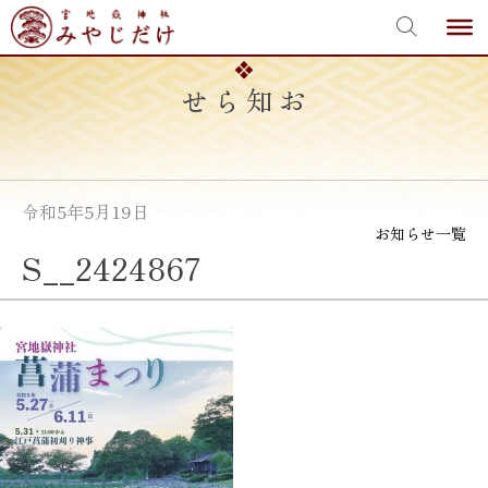
宮地嶽神社
Skip
to
content
お知らせ
令和5年5月19日
お知らせ一覧
S__2424867