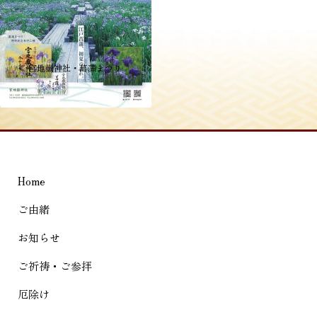
投
≪
宮地嶽神社・菖蒲まつり
稿
ナ
ビ
ゲ
Home
ー
シ
ご由緒
ョ
お知らせ
ン
ご祈祷・ご参拝
厄除け