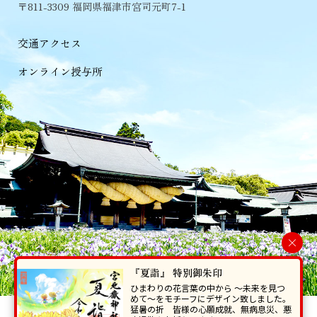
〒811-3309 福岡県福津市宮司元町7-1
交通アクセス
オンライン授与所
×
『夏詣』 特別御朱印
ひまわりの花言葉の中から 〜未来を見つ
めて〜をモチーフにデザイン致しました。
猛暑の折 皆様の心願成就、無病息災、悪
当ホームページで掲載の写真・イラスト等を無断で転写･複製することを