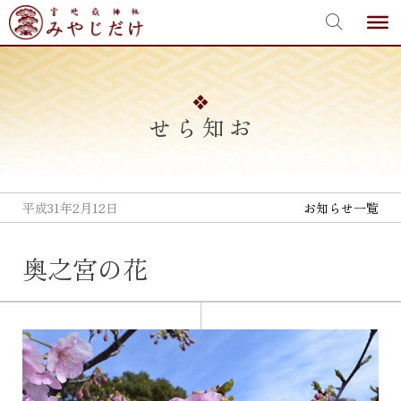
宮地嶽神社
Skip
to
content
お知らせ
平成31年2月12日
お知らせ一覧
奥之宮の花