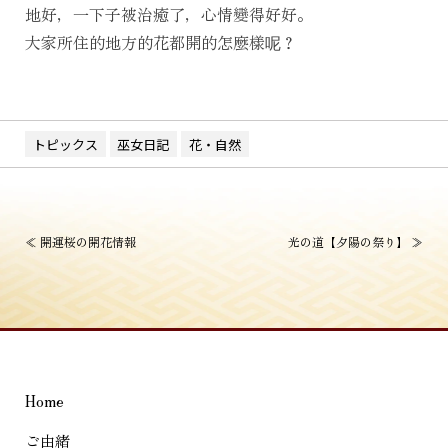
地好，一下子被治癒了，心情變得好好。
大家所住的地方的花都開的怎麼樣呢？
トピックス
巫女日記
花・自然
投
≪
開運桜の開花情報
光の道【夕陽の祭り】
≫
稿
ナ
ビ
ゲ
Home
ー
シ
ご由緒