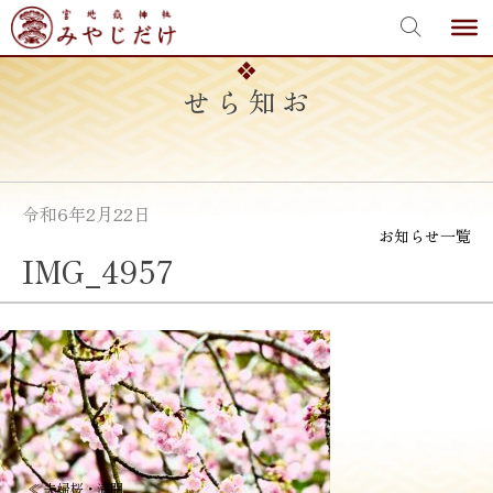
宮地嶽神社
Skip
to
content
お知らせ
令和6年2月22日
お知らせ一覧
IMG_4957
投
≪
夫婦桜・満開