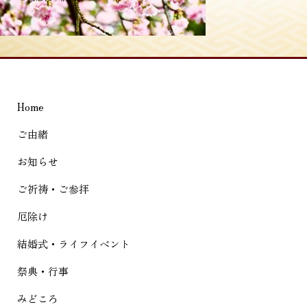
稿
ナ
ビ
ゲ
Home
ー
シ
ご由緒
ョ
お知らせ
ン
ご祈祷・ご参拝
厄除け
結婚式・ライフイベント
祭典・行事
みどころ