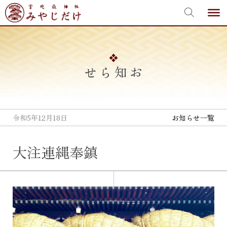
宮地嶽神社
Skip
to
content
お知らせ
令和5年12月18日
お知らせ一覧
大注連縄奉鎮