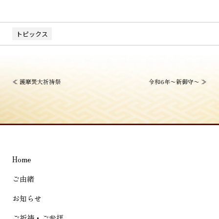
トピックス
投
≪
護摩焚大祈祷祭
令和6年〜新御守〜
≫
稿
ナ
ビ
ゲ
Home
ー
シ
ご由緒
ョ
お知らせ
ン
ご祈祷・ご参拝