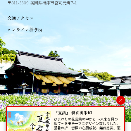
〒811-3309 福岡県福津市宮司元町7-1
交通アクセス
オンライン授与所
×
『夏詣』 特別御朱印
ひまわりの花言葉の中から 〜未来を見つ
めて〜をモチーフにデザイン致しました。
猛暑の折 皆様の心願成就、無病息災、悪
当ホームページで掲載の写真・イラスト等を無断で転写･複製することを