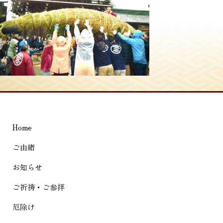
投
≪
大しめ祭
稿
ナ
ビ
ゲ
Home
ー
シ
ご由緒
ョ
お知らせ
ン
ご祈祷・ご参拝
厄除け