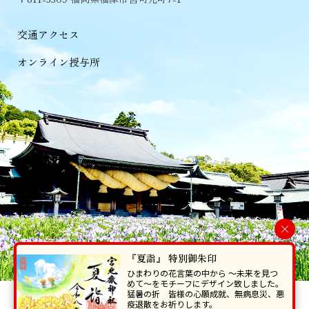
交通アクセス
オンライン授与所
×
『夏詣』 特別御朱印
ひまわりの花言葉の中から 〜未来を見つ
めて〜をモチーフにデザイン致しました。
猛暑の折 皆様の心願成就、無病息災、悪
当ホームページで掲載の写真・イラスト等を無断で転写･複製することを
疫退散をお祈りします。