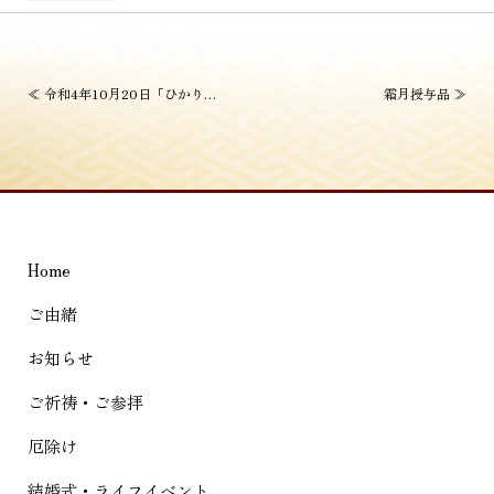
投
≪
令和4年10月20日「ひかりの道」
霜月授与品
≫
稿
ナ
ビ
ゲ
Home
ー
シ
ご由緒
ョ
お知らせ
ン
ご祈祷・ご参拝
厄除け
結婚式・ライフイベント