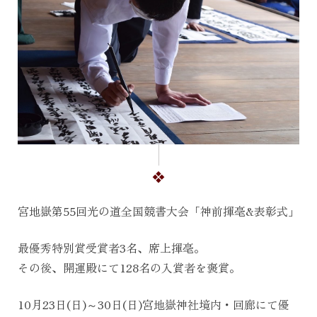
宮地嶽第55回光の道全国競書大会「神前揮毫&表彰式」
最優秀特別賞受賞者3名、席上揮毫。
その後、開運殿にて128名の入賞者を褒賞。
10月23日(日)～30日(日)宮地嶽神社境内・回廊にて優