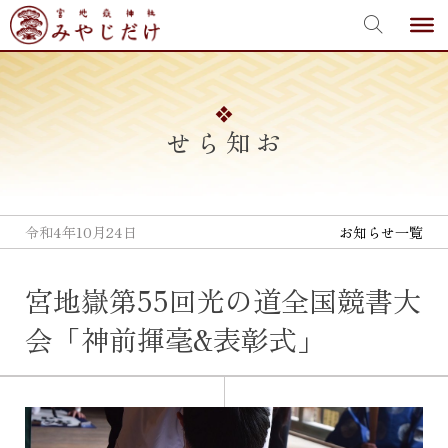
宮地嶽神社
Skip
to
content
お知らせ
令和4年10月24日
お知らせ一覧
宮地嶽第55回光の道全国競書大
会「神前揮毫&表彰式」