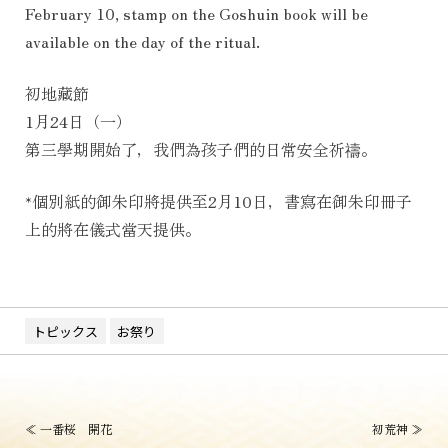
February 10, stamp on the Goshuin book will be
available on the day of the ritual.
初地藏節
1月24日（一）
第三學期開始了，我們為孩子們的日常安全祈禱。
*個別紙的御朱印將提供至2月10日，書寫在御朱印冊子
上的將在儀式當天提供。
トピックス
お祭り
投
≪
一番桜 開花
初荒神
≫