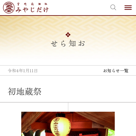
宮地嶽神社
Skip
to
content
お知らせ
令和4年1月11日
お知らせ一覧
初地蔵祭