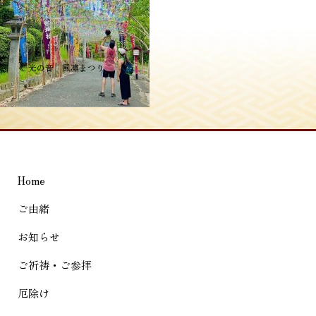
投
≪
光の音 風凛まつり
稿
ナ
ビ
ゲ
Home
ー
シ
ご由緒
ョ
お知らせ
ン
ご祈祷・ご参拝
厄除け