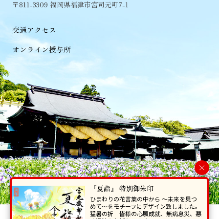
〒811-3309 福岡県福津市宮司元町7-1
交通アクセス
オンライン授与所
×
『夏詣』 特別御朱印
ひまわりの花言葉の中から 〜未来を見つ
めて〜をモチーフにデザイン致しました。
猛暑の折 皆様の心願成就、無病息災、悪
当ホームページで掲載の写真・イラスト等を無断で転写･複製することを