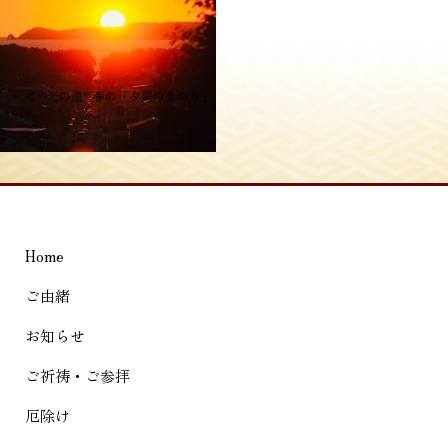
投
≪
”光の道” 春の「夕陽のまつり」
稿
ナ
ビ
ゲ
Home
ー
シ
ご由緒
ョ
お知らせ
ン
ご祈祷・ご参拝
厄除け