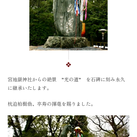
宮地嶽神社からの絶景 ”光の道” を石碑に刻み永久
に継承いたします。
杭迫柏樹翁、卒寿の揮毫を賜りました。