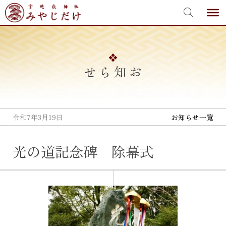
宮地嶽神社
Skip
to
content
お知らせ
令和7年3月19日
お知らせ一覧
光の道記念碑 除幕式