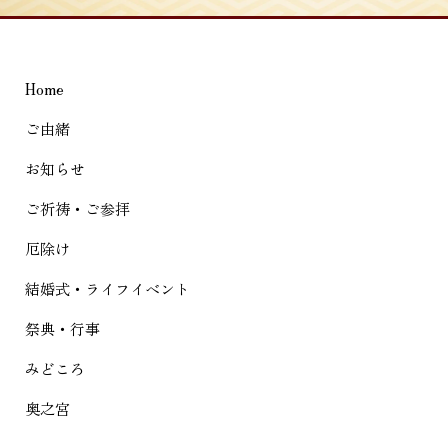
ビ
ゲ
Home
ー
シ
ご由緒
ョ
お知らせ
ン
ご祈祷・ご参拝
厄除け
結婚式・ライフイベント
祭典・行事
みどころ
奥之宮