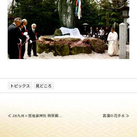
トピックス
見どころ
投
≪
JR九州×宮地嶽神社 特別御朱印
菖蒲の花手水
≫
稿
ナ