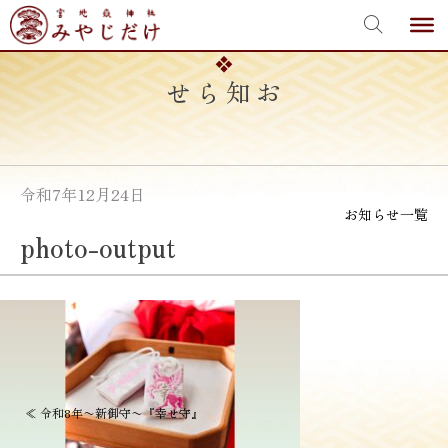
宮地嶽神社
Skip
to
content
お知らせ
令和7年12月24日
お知らせ一覧
photo-output
投
≪
令和8年〜新御守〜『幸せ守』