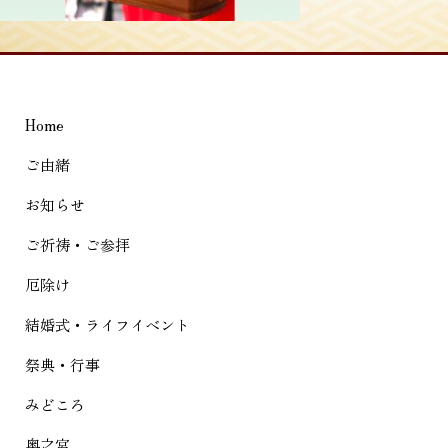
稿
ナ
ビ
ゲ
Home
ー
シ
ご由緒
ョ
お知らせ
ン
ご祈祷・ご参拝
厄除け
結婚式・ライフイベント
祭典・行事
みどころ
奥之宮