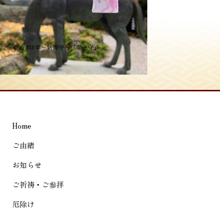
投
≪
令和8年〜新御守〜『幸せ守』
稿
ナ
ビ
ゲ
Home
ー
シ
ご由緒
ョ
お知らせ
ン
ご祈祷・ご参拝
厄除け