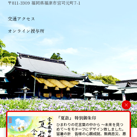
〒811-3309 福岡県福津市宮司元町7-1
交通アクセス
オンライン授与所
×
『夏詣』 特別御朱印
ひまわりの花言葉の中から 〜未来を見つ
めて〜をモチーフにデザイン致しました。
猛暑の折 皆様の心願成就、無病息災、悪
当ホームページで掲載の写真・イラスト等を無断で転写･複製することを