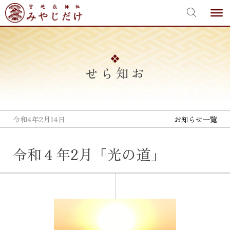
宮地嶽神社
Skip
to
content
お知らせ
令和4年2月14日
お知らせ一覧
令和４年2月「光の道」