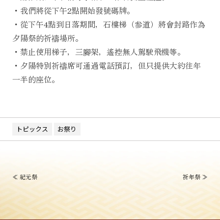
・我們將從下午2點開始發號碼牌。
・從下午4點到日落期間，石樓梯（参道）將會封路作為
夕陽祭的祈禱場所。
・禁止使用梯子，三腳架，遙控無人駕駛飛機等。
・夕陽特別祈禱席可通過電話預訂，但只提供大約往年
一半的座位。
トピックス
お祭り
投
≪
紀元祭
祈年祭
≫
稿
ナ