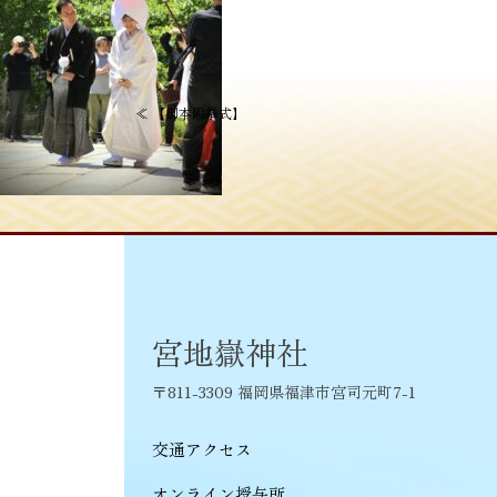
投
≪
【御本殿挙式】
稿
ナ
ビ
ゲ
ー
シ
宮地嶽神社
ョ
〒811-3309 福岡県福津市宮司元町7-1
ン
交通アクセス
オンライン授与所