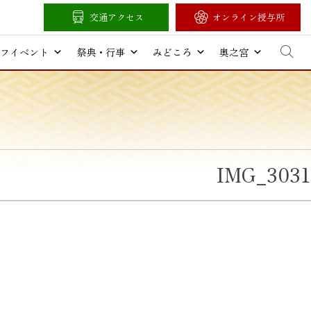
交通アクセス
オンライン授与所
フイベント
祭典・行事
みどころ
奥之宮
IMG_3031