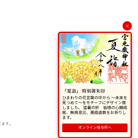
×
『夏詣』 特別御朱印
ひまわりの花言葉の中から 〜未来を
見つめて〜をモチーフにデザイン致
しました。 猛暑の折 皆様の心願成
就、無病息災、悪疫退散をお祈りし
ます。
じます。
オンライン授与所へ