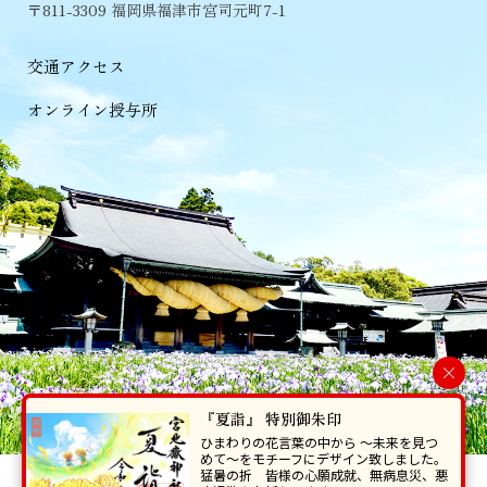
〒811-3309 福岡県福津市宮司元町7-1
交通アクセス
オンライン授与所
×
『夏詣』 特別御朱印
ひまわりの花言葉の中から 〜未来を見つ
めて〜をモチーフにデザイン致しました。
猛暑の折 皆様の心願成就、無病息災、悪
当ホームページで掲載の写真・イラスト等を無断で転写･複製することを