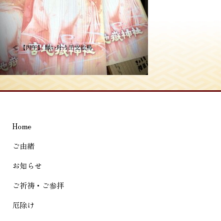
投
≪
【丙午】 願い叶う干支絵馬
稿
ナ
ビ
ゲ
Home
ー
シ
ご由緒
ョ
お知らせ
ン
ご祈祷・ご参拝
厄除け