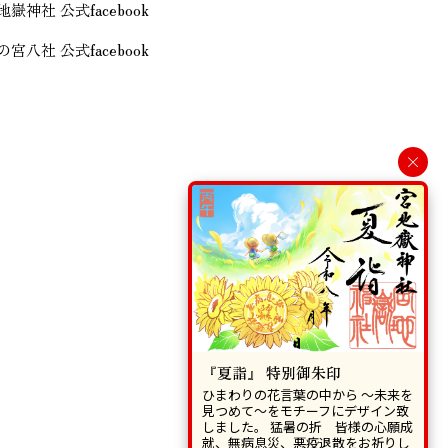
地嶽神社 公式facebook
の宮八社 公式facebook
×
『夏詣』 特別御朱印
ひまわりの花言葉の中から 〜未来を
見つめて〜をモチーフにデザイン致
しました。 猛暑の折 皆様の心願成
就、無病息災、悪疫退散をお祈りし