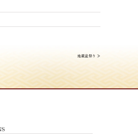
地蔵盆祭り
≫
NS