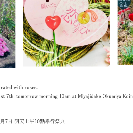
orated with roses.
gust 7th, tomorrow morning 10am at Miyajidake Okumiya Koin
月7日 明天上午10點舉行祭典