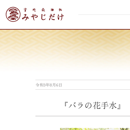
Skip
宮地嶽神社
to
content
令和3年8月6日
『バラの花手水』