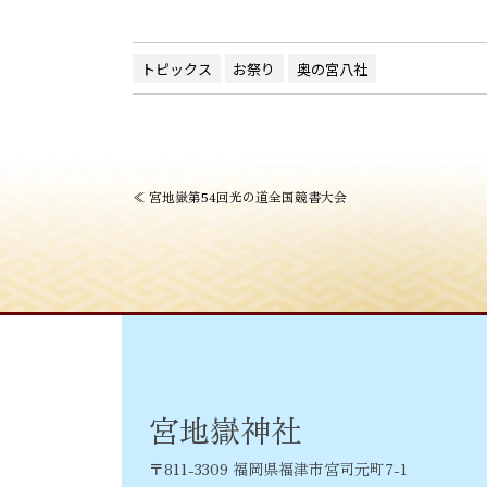
トピックス
お祭り
奥の宮八社
投
≪
宮地嶽第54回光の道全国競書大会
稿
ナ
ビ
ゲ
ー
シ
宮地嶽神社
ョ
〒811-3309 福岡県福津市宮司元町7-1
ン