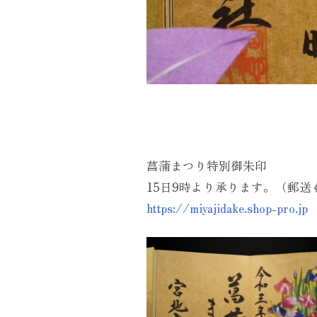
菖蒲まつり特別御朱印
15日9時より承ります。（郵送
https://miyajidake.shop-pro.jp