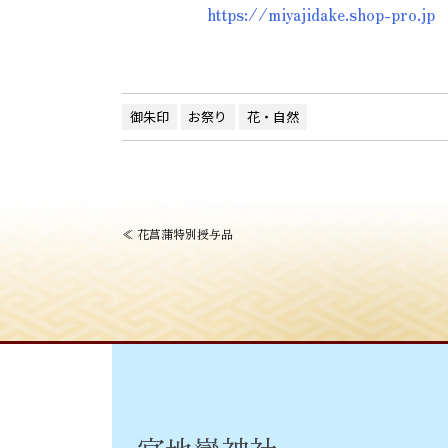
https://miyajidake.shop-pro.jp
御朱印
お祭り
花・自然
投
≪
花菖蒲特別授与品
稿
ナ
ビ
ゲ
ー
シ