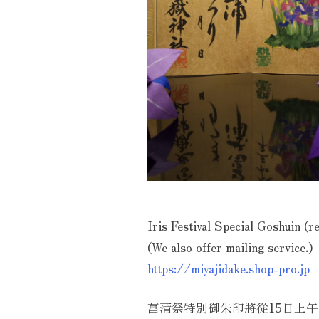
Iris Festival Special Goshuin (r
(We also offer mailing service.)
https://miyajidake.shop-pro.jp
菖蒲祭特別御朱印將從15日上