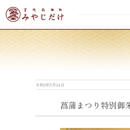
Skip
宮地嶽神社
to
content
令和3年5月14日
菖蒲まつり特別御