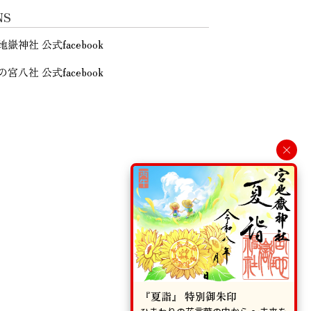
NS
地嶽神社 公式facebook
の宮八社 公式facebook
×
『夏詣』 特別御朱印