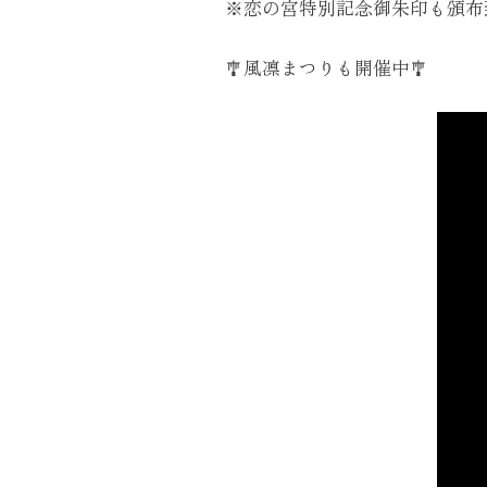
※恋の宮特別記念御朱印も頒布
🎐風凛まつりも開催中🎐