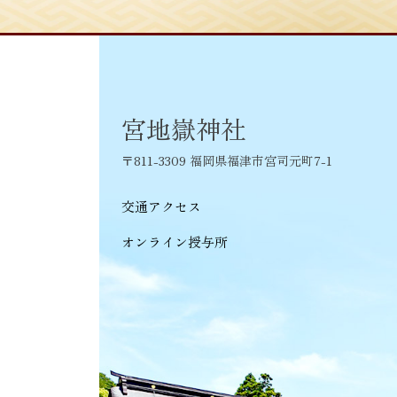
ビ
ゲ
ー
シ
宮地嶽神社
ョ
〒811-3309 福岡県福津市宮司元町7-1
ン
交通アクセス
オンライン授与所