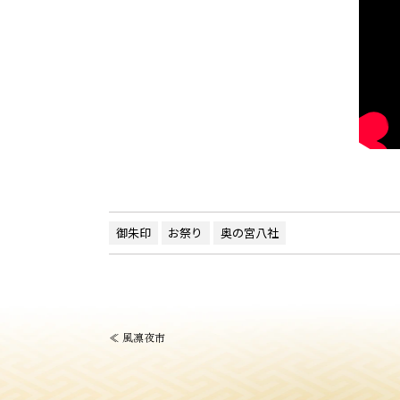
御朱印
お祭り
奥の宮八社
投
≪
風凛夜市
稿
ナ