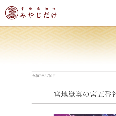
Skip
宮地嶽神社
to
content
令和7年8月6日
宮地嶽奥の宮五番社