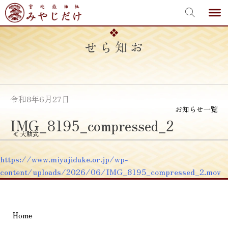
宮地嶽神社
Skip
to
content
お知らせ
令和8年6月27日
お知らせ一覧
IMG_8195_compressed_2
投
≪
大祓式
稿
https://www.miyajidake.or.jp/wp-
ナ
content/uploads/2026/06/IMG_8195_compressed_2.mov
ビ
ゲ
Home
ー