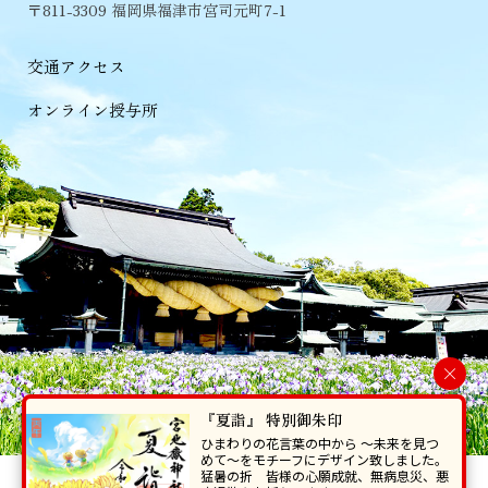
〒811-3309 福岡県福津市宮司元町7-1
交通アクセス
オンライン授与所
×
『夏詣』 特別御朱印
ひまわりの花言葉の中から 〜未来を見つ
めて〜をモチーフにデザイン致しました。
猛暑の折 皆様の心願成就、無病息災、悪
当ホームページで掲載の写真・イラスト等を無断で転写･複製することを