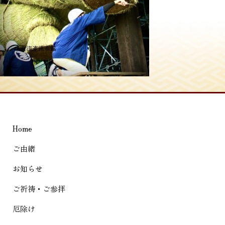
投
≪
大注連縄奉鎮
稿
ナ
ビ
ゲ
Home
ー
シ
ご由緒
ョ
お知らせ
ン
ご祈祷・ご参拝
厄除け