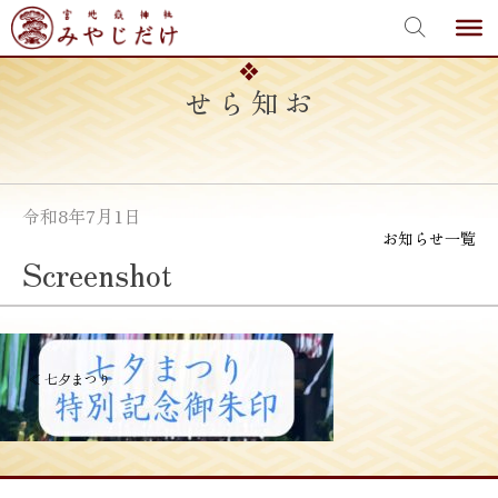
宮地嶽神社
Skip
to
content
お知らせ
令和8年7月1日
お知らせ一覧
Screenshot
投
≪
七夕まつり
稿
ナ
ビ