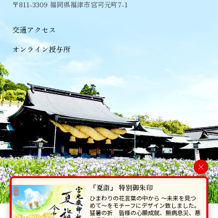
〒811-3309 福岡県福津市宮司元町7-1
交通アクセス
オンライン授与所
×
『夏詣』 特別御朱印
ひまわりの花言葉の中から 〜未来を見つ
めて〜をモチーフにデザイン致しました。
猛暑の折 皆様の心願成就、無病息災、悪
当ホームページで掲載の写真・イラスト等を無断で転写･複製することを