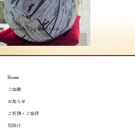
投
≪
ねがいかなえ！開運花火大会
稿
ナ
ビ
ゲ
Home
ー
シ
ご由緒
ョ
お知らせ
ン
ご祈祷・ご参拝
厄除け