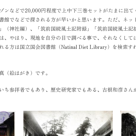
ゾンなどで20,000円程度で上中下三巻セットがたまに出
書館でなどで探される方が早いかと思います。ただ、ネッ
」（神社編）、「筑前国続風土記附録」「筑前国続風土記
は、やはり、現地を自分の目で調べる事で、それなくして
は国立国会図書館（Natinal Diet Library）を
真（絵はがき）です。
いち参拝者でもあり、歴史研究家でもある、古根和彦さん