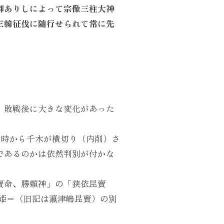
御ありしによって宗像三柱大神
三韓征伐に随行せられて常に先
、敗戦後に大きな変化があった
当時から千木が横切り（内削）さ
であるのかは依然判別が付かな
賣命、勝頼神」の「狭依昆賣
姫＝（旧記は瀛津嶋昆賣）の別