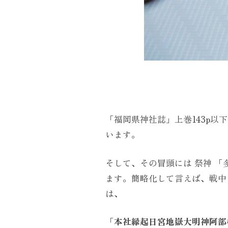
「福岡県神社誌」上巻143p
います。
そして、その冒頭には 祭神 
ます。簡略化して言えば、戦中
は、
「本社縁起日宮地嶽大明神阿部