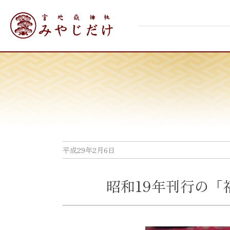
Skip
宮地嶽神社
to
content
平成29年2月6日
昭和19年刊行の「