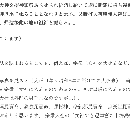
大神を招神鎮祭あらせられ祈請し給いて遂に新羅に勝ち還
御同座に祀ることとなれりと云ふ。又勝村大神勝頼大神は
、帰還後此の地の祖神と祀らる。」
ています）
誌を読まれるとしても、例えば、宗像三女神を伏せるなど
写真を見ると（大正11年～昭和8年に掛けての大改修）、
が宗像三女神に依るものであるのか、神功皇后に依るもの
大社は外削の男千木なのですが…）。
理昆賣命、狭依昆賣命、勝村神、多紀都昆賣命、息長足昆
おありと思います。 宗像大社の三女神でも辺津宮の市杵島