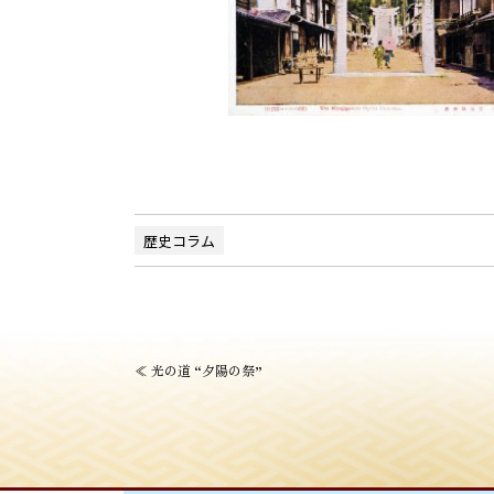
歴史コラム
投
≪
光の道 “夕陽の祭”
稿
ナ
ビ