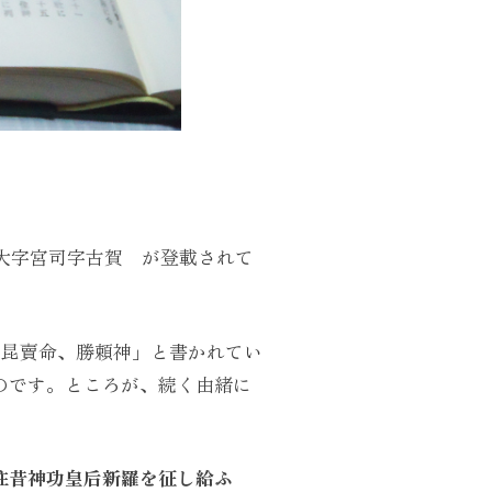
町大字宮司字古賀 が登載されて
足昆賣命、勝頼神」と書かれてい
のです。ところが、続く由緒に
往昔神功皇后新羅を征し給ふ