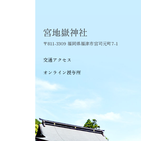
ゲ
ー
シ
宮地嶽神社
ョ
〒811-3309 福岡県福津市宮司元町7-1
ン
交通アクセス
オンライン授与所