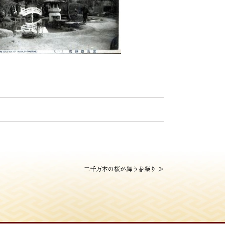
二千万本の桜が舞う春祭り
≫