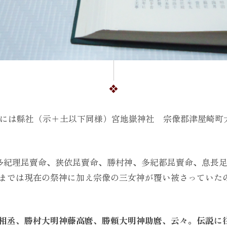
以下には縣社（示＋土以下同様）宮地嶽神社 宗像郡津屋崎
「多紀理昆賣命、狭依昆賣命、勝村神、多紀都昆賣命、息長
までは現在の祭神に加え宗像の三女神が覆い被さっていた
相丞、勝村大明神藤高麿、勝頼大明神助麿、云々。伝説に