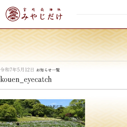
Skip
宮地嶽神社
to
content
令和7年5月12日
お知らせ一覧
kouen_eyecatch
投
≪
民家村自然広苑
稿
ナ