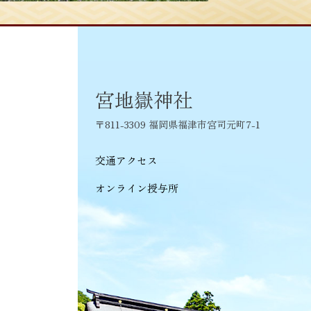
ビ
ゲ
ー
シ
宮地嶽神社
ョ
〒811-3309 福岡県福津市宮司元町7-1
ン
交通アクセス
オンライン授与所