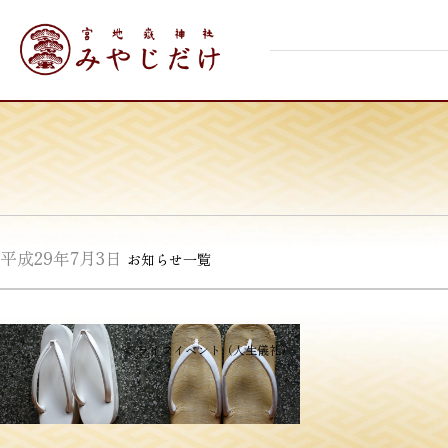
Skip
宮地嶽神社
to
content
平成29年7月3日
お知らせ一覧
投
≪
ライフイベント（人生儀礼）
稿
ナ