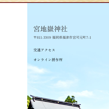
ビ
ゲ
ー
シ
宮地嶽神社
ョ
〒811-3309 福岡県福津市宮司元町7-1
ン
交通アクセス
オンライン授与所