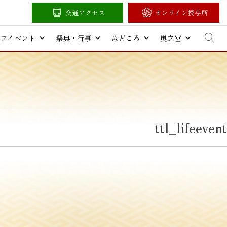
交通アクセス
オンライン授与所
フイベント
祭典・行事
みどころ
奥之宮
ttl_lifeevent