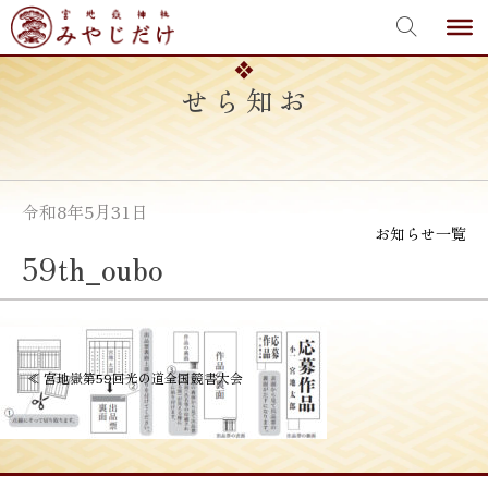
宮地嶽神社
Skip
to
content
お知らせ
令和8年5月31日
お知らせ一覧
59th_oubo
投
≪
宮地嶽第59回光の道全国競書大会
稿
ナ