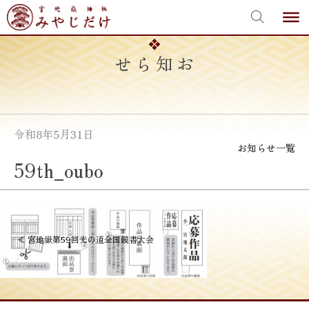
宮地嶽神社
Skip
to
content
お知らせ
令和8年5月31日
お知らせ一覧
59th_oubo
投
≪
宮地嶽第59回光の道全国競書大会
稿
ナ