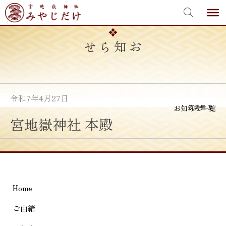
宮地嶽神社
Skip
to
content
お知らせ
令和7年4月27日
投
お知らせ一覧
筑紫舞
≫
宮地嶽神社 本殿
稿
ナ
ビ
ゲ
Home
ー
シ
ご由緒
ョ