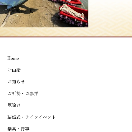
投
≪
年間行事一覧
稿
ナ
ビ
ゲ
Home
ー
シ
ご由緒
ョ
お知らせ
ン
ご祈祷・ご参拝
厄除け
結婚式・ライフイベント
祭典・行事