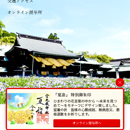
交通アクセス
オンライン授与所
×
『夏詣』 特別御朱印
ひまわりの花言葉の中から 〜未来を見つ
めて〜をモチーフにデザイン致しました。
猛暑の折 皆様の心願成就、無病息災、悪
当ホームページで掲載の写真・イラスト等を無断で転写･複製することを
疫退散をお祈りします。
禁じます。
オンライン授与所へ
Copyright © Miyajidake Jinjya , All Rights Reserved.