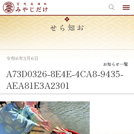
宮地嶽神社
Skip
to
content
お知らせ
令和6年3月6日
お知らせ一覧
A73D0326-8E4E-4CA8-9435-
AEA81E3A2301