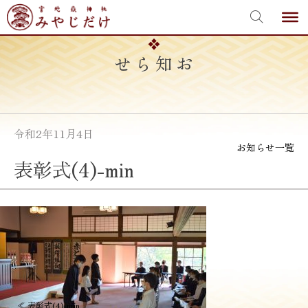
宮地嶽神社
Skip
to
content
お知らせ
令和2年11月4日
お知らせ一覧
表彰式(4)-min
投
≪
表彰式(4)-min