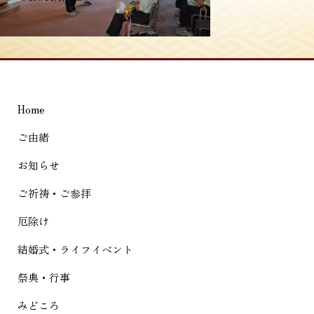
稿
ナ
ビ
ゲ
Home
ー
シ
ご由緒
ョ
お知らせ
ン
ご祈祷・ご参拝
厄除け
結婚式・ライフイベント
祭典・行事
みどころ