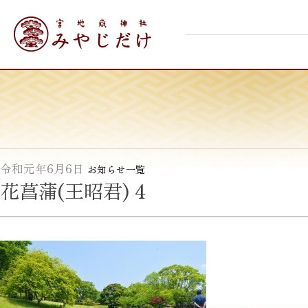
Skip
宮地嶽神社
to
content
令和元年6月6日
お知らせ一覧
花菖蒲(王昭君) 4