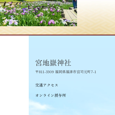
投
≪
花菖蒲(王昭君) 4
稿
ナ
ビ
ゲ
ー
シ
宮地嶽神社
ョ
〒811-3309 福岡県福津市宮司元町7-1
ン
交通アクセス
オンライン授与所