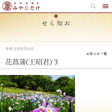
宮地嶽神社
Skip
to
content
お知らせ
令和元年6月6日
お知らせ一覧
花菖蒲(王昭君) 3
投
≪
花菖蒲(王昭君) 3