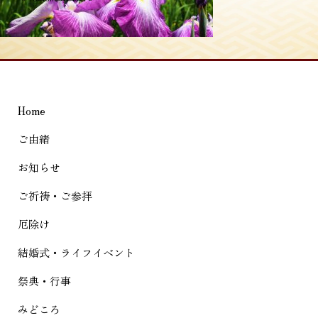
稿
ナ
ビ
ゲ
Home
ー
シ
ご由緒
ョ
お知らせ
ン
ご祈祷・ご参拝
厄除け
結婚式・ライフイベント
祭典・行事
みどころ