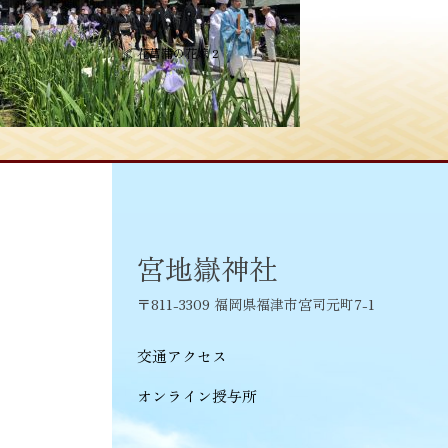
投
≪
花菖蒲の花嫁 2
稿
ナ
ビ
ゲ
ー
シ
宮地嶽神社
ョ
〒811-3309 福岡県福津市宮司元町7-1
ン
交通アクセス
オンライン授与所