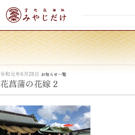
Skip
宮地嶽神社
to
content
令和元年6月28日
お知らせ一覧
花菖蒲の花嫁 2