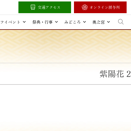
交通アクセス
オンライン授与所
フイベント
祭典・行事
みどころ
奥之宮
紫陽花 2