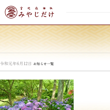
Skip
宮地嶽神社
to
content
令和元年6月12日
お知らせ一覧