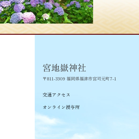
投
≪
紫陽花 2
稿
ナ
ビ
ゲ
ー
シ
宮地嶽神社
ョ
〒811-3309 福岡県福津市宮司元町7-1
ン
交通アクセス
オンライン授与所