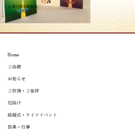
投
≪
節分限定御朱印
稿
ナ
ビ
ゲ
Home
ー
シ
ご由緒
ョ
お知らせ
ン
ご祈祷・ご参拝
厄除け
結婚式・ライフイベント
祭典・行事