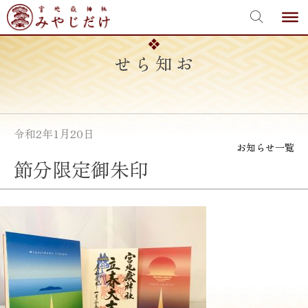
宮地嶽神社
Skip
to
content
お知らせ
令和2年1月20日
お知らせ一覧
節分限定御朱印