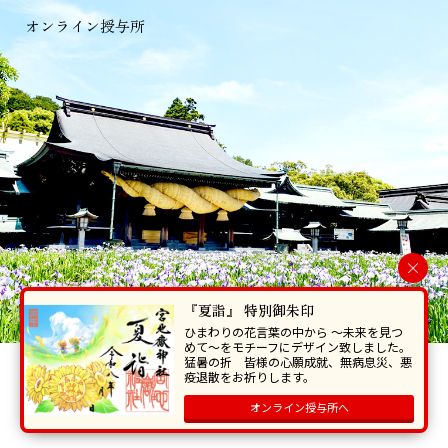
オンライン授与所
×
『夏詣』 特別御朱印
ひまわりの花言葉の中から 〜未来を見つ
めて〜をモチーフにデザイン致しました。
猛暑の折 皆様の心願成就、無病息災、悪
当ホームページで掲載の写真・イラスト等を無断で転写･複製することを
疫退散をお祈りします。
禁じます。
オンライン授与所へ
Copyright © Miyajidake Jinjya , All Rights Reserved.