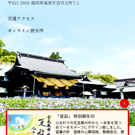
〒811-3309 福岡県福津市宮司元町7-1
交通アクセス
オンライン授与所
×
『夏詣』 特別御朱印
ひまわりの花言葉の中から 〜未来を見つ
めて〜をモチーフにデザイン致しました。
猛暑の折 皆様の心願成就、無病息災、悪
当ホームページで掲載の写真・イラスト等を無断で転写･複製することを