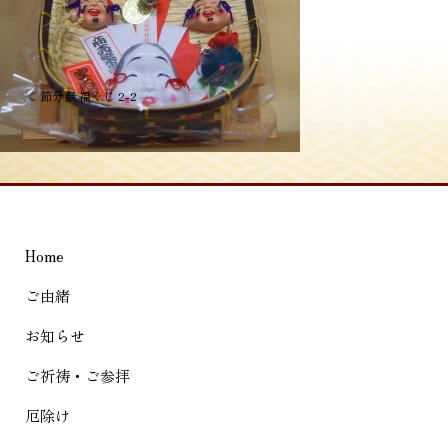
投
≪
節分祭 福くじ 2-2
稿
ナ
ビ
ゲ
Home
ー
シ
ご由緒
ョ
お知らせ
ン
ご祈祷・ご参拝
厄除け