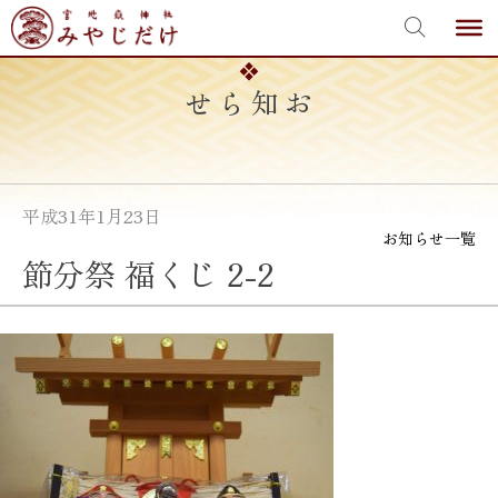
宮地嶽神社
Skip
to
content
お知らせ
平成31年1月23日
お知らせ一覧
節分祭 福くじ 2-2