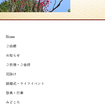
稿
ナ
ビ
ゲ
Home
ー
シ
ご由緒
ョ
お知らせ
ン
ご祈祷・ご参拝
厄除け
結婚式・ライフイベント
祭典・行事
みどころ