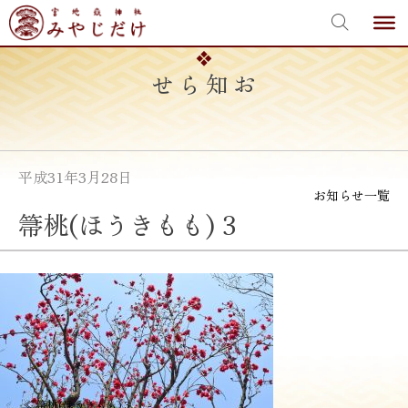
宮地嶽神社
Skip
to
content
お知らせ
平成31年3月28日
お知らせ一覧
箒桃(ほうきもも) 3
投
≪
箒桃(ほうきもも) 3