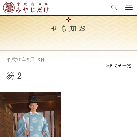
宮地嶽神社
Skip
to
content
お知らせ
平成30年9月18日
お知らせ一覧
笏 2