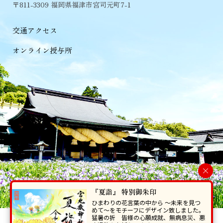
〒811-3309 福岡県福津市宮司元町7-1
交通アクセス
オンライン授与所
×
『夏詣』 特別御朱印
ひまわりの花言葉の中から 〜未来を見つ
めて〜をモチーフにデザイン致しました。
猛暑の折 皆様の心願成就、無病息災、悪
当ホームページで掲載の写真・イラスト等を無断で転写･複製することを