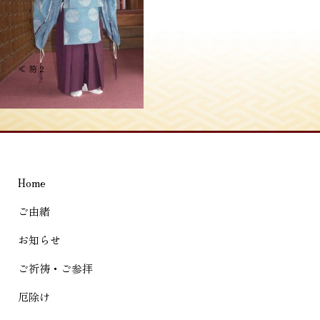
投
≪
笏 2
稿
ナ
ビ
ゲ
Home
ー
シ
ご由緒
ョ
お知らせ
ン
ご祈祷・ご参拝
厄除け