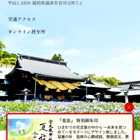
〒811-3309 福岡県福津市宮司元町7-1
交通アクセス
オンライン授与所
×
『夏詣』 特別御朱印
ひまわりの花言葉の中から 〜未来を見つ
めて〜をモチーフにデザイン致しました。
猛暑の折 皆様の心願成就、無病息災、悪
当ホームページで掲載の写真・イラスト等を無断で転写･複製することを