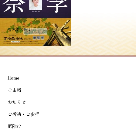
投
≪
秋季大祭-1
稿
ナ
ビ
ゲ
Home
ー
シ
ご由緒
ョ
お知らせ
ン
ご祈祷・ご参拝
厄除け