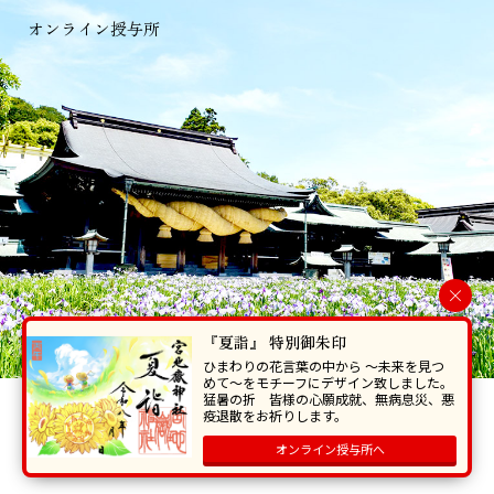
オンライン授与所
×
『夏詣』 特別御朱印
ひまわりの花言葉の中から 〜未来を見つ
めて〜をモチーフにデザイン致しました。
猛暑の折 皆様の心願成就、無病息災、悪
当ホームページで掲載の写真・イラスト等を無断で転写･複製することを
疫退散をお祈りします。
禁じます。
オンライン授与所へ
Copyright © Miyajidake Jinjya , All Rights Reserved.