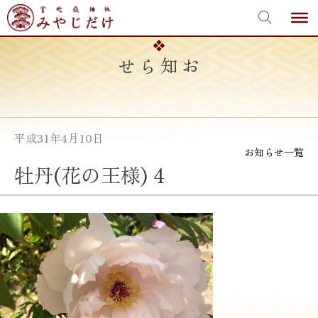
宮地嶽神社
Skip
to
content
お知らせ
平成31年4月10日
お知らせ一覧
牡丹(花の王様) 4