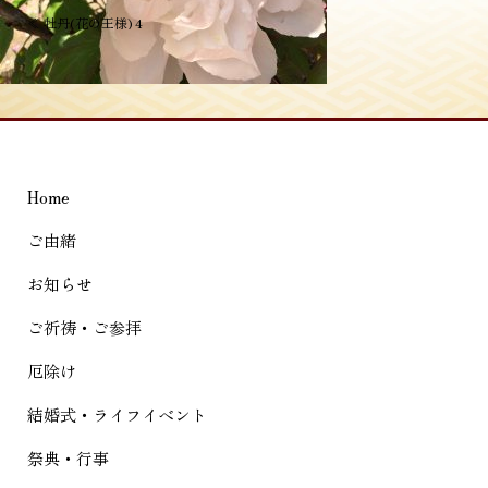
投
≪
牡丹(花の王様) 4
稿
ナ
ビ
ゲ
Home
ー
シ
ご由緒
ョ
お知らせ
ン
ご祈祷・ご参拝
厄除け
結婚式・ライフイベント
祭典・行事