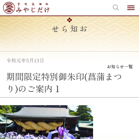
宮地嶽神社
Skip
to
content
お知らせ
令和元年5月13日
お知らせ一覧
期間限定特別御朱印(菖蒲まつ
り)のご案内 1