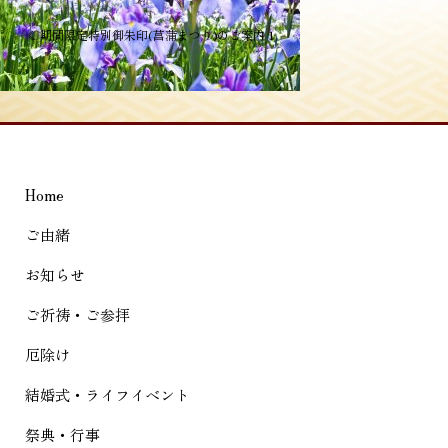
投
≪
期間限定特別御朱印(菖蒲まつり)のご案内 1
稿
ナ
ビ
ゲ
Home
ー
シ
ご由緒
ョ
お知らせ
ン
ご祈祷・ご参拝
厄除け
結婚式・ライフイベント
祭典・行事