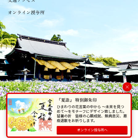
オンライン授与所
×
『夏詣』 特別御朱印
ひまわりの花言葉の中から 〜未来を見つ
めて〜をモチーフにデザイン致しました。
猛暑の折 皆様の心願成就、無病息災、悪
当ホームページで掲載の写真・イラスト等を無断で転写･複製することを
疫退散をお祈りします。
禁じます。
オンライン授与所へ
Copyright © Miyajidake Jinjya , All Rights Reserved.