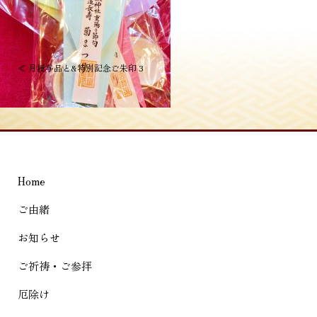
投
≪
月授与品と&特別記念ご朱印 3
稿
ナ
ビ
ゲ
Home
ー
シ
ご由緒
ョ
お知らせ
ン
ご祈祷・ご参拝
厄除け