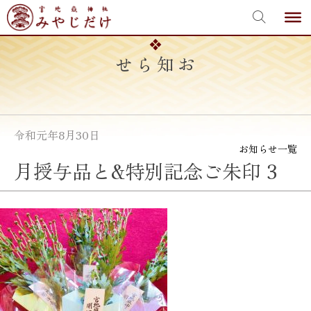
宮地嶽神社
Skip
to
content
お知らせ
令和元年8月30日
お知らせ一覧
月授与品と&特別記念ご朱印 3