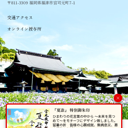
〒811-3309 福岡県福津市宮司元町7-1
交通アクセス
オンライン授与所
×
『夏詣』 特別御朱印
ひまわりの花言葉の中から 〜未来を見つ
めて〜をモチーフにデザイン致しました。
猛暑の折 皆様の心願成就、無病息災、悪
当ホームページで掲載の写真・イラスト等を無断で転写･複製することを