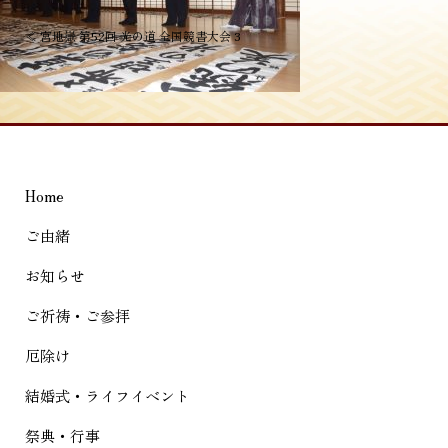
投
≪
宮地嶽 第52回 光の道 全国競書大会 3
稿
ナ
ビ
ゲ
Home
ー
シ
ご由緒
ョ
お知らせ
ン
ご祈祷・ご参拝
厄除け
結婚式・ライフイベント
祭典・行事