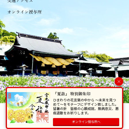
交通アクセス
オンライン授与所
×
『夏詣』 特別御朱印
ひまわりの花言葉の中から 〜未来を見つ
めて〜をモチーフにデザイン致しました。
猛暑の折 皆様の心願成就、無病息災、悪
当ホームページで掲載の写真・イラスト等を無断で転写･複製することを
疫退散をお祈りします。
禁じます。
オンライン授与所へ
Copyright © Miyajidake Jinjya , All Rights Reserved.