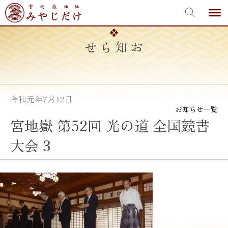
宮地嶽神社
Skip
to
content
お知らせ
令和元年7月12日
お知らせ一覧
宮地嶽 第52回 光の道 全国競書
大会 3