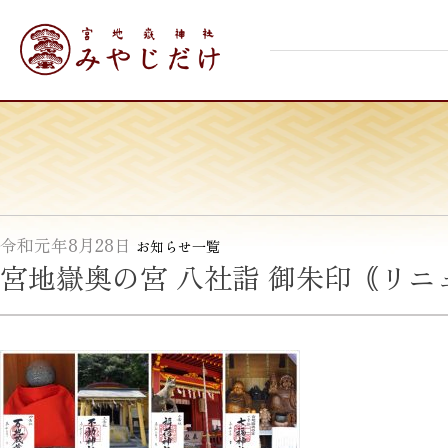
Skip
宮地嶽神社
to
content
令和元年8月28日
お知らせ一覧
宮地嶽奥の宮 八社詣 御朱印｟リニ