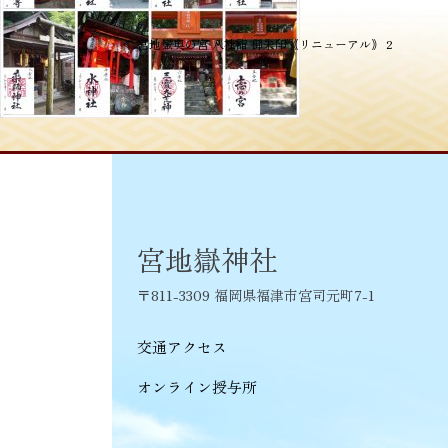
投
≪
宮地嶽奥の宮 八社詣 御朱印｟リニューアル｠ 2
稿
ナ
ビ
ゲ
ー
シ
宮地嶽神社
ョ
〒811-3309 福岡県福津市宮司元町7-1
ン
交通アクセス
オンライン授与所