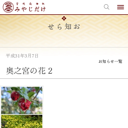
宮地嶽神社
Skip
to
content
お知らせ
平成31年3月7日
お知らせ一覧
奥之宮の花 2