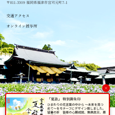
〒811-3309 福岡県福津市宮司元町7-1
交通アクセス
オンライン授与所
×
『夏詣』 特別御朱印
ひまわりの花言葉の中から 〜未来を見つ
めて〜をモチーフにデザイン致しました。
猛暑の折 皆様の心願成就、無病息災、悪
当ホームページで掲載の写真・イラスト等を無断で転写･複製することを