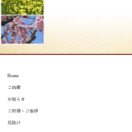
投
≪
奥之宮の花 2
稿
ナ
ビ
ゲ
Home
ー
シ
ご由緒
ョ
お知らせ
ン
ご祈祷・ご参拝
厄除け