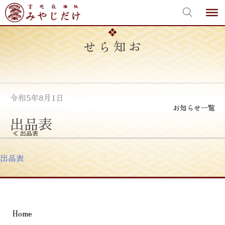
宮地嶽神社
Skip
to
content
お知らせ
令和5年8月1日
お知らせ一覧
出品表
投
≪
出品表
稿
出品表
ナ
ビ
ゲ
Home
ー